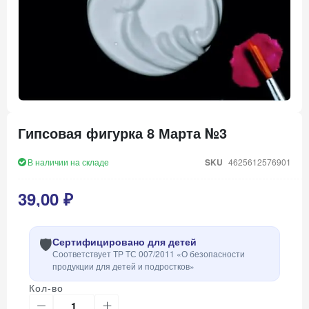
Перейти
к
Гипсовая фигурка 8 Марта №3
началу
галереи
изображений
В наличии на складе
SKU
4625612576901
39,00 ₽
🛡️
Сертифицировано для детей
Соответствует ТР ТС 007/2011 «О безопасности
продукции для детей и подростков»
Кол-во