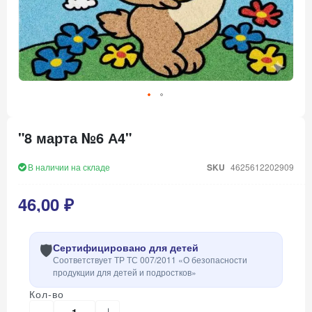
Перейти
к
"8 марта №6 А4"
началу
галереи
изображений
В наличии на складе
SKU
4625612202909
46,00 ₽
🛡️
Сертифицировано для детей
Соответствует ТР ТС 007/2011 «О безопасности
продукции для детей и подростков»
Кол-во