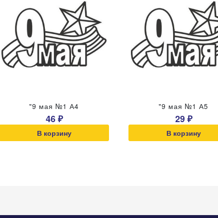
"9 мая №1 А4
"9 мая №1 А5
46 ₽
29 ₽
В корзину
В корзину