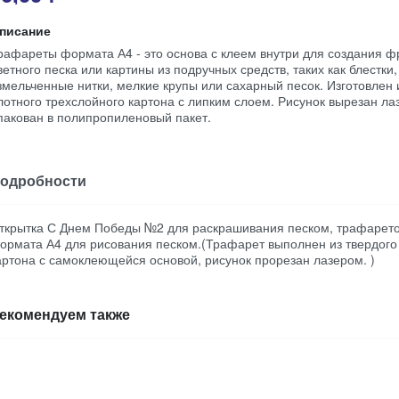
писание
рафареты формата А4 - это основа с клеем внутри для создания ф
ветного песка или картины из подручных средств, таких как блестки,
змельченные нитки, мелкие крупы или сахарный песок. Изготовлен 
лотного трехслойного картона с липким слоем. Рисунок вырезан ла
пакован в полипропиленовый пакет.
одробности
ткрытка С Днем Победы №2 для раскрашивания песком, трафарет
ормата А4 для рисования песком.(Трафарет выполнен из твердого
артона с самоклеющейся основой, рисунок прорезан лазером. )
екомендуем также