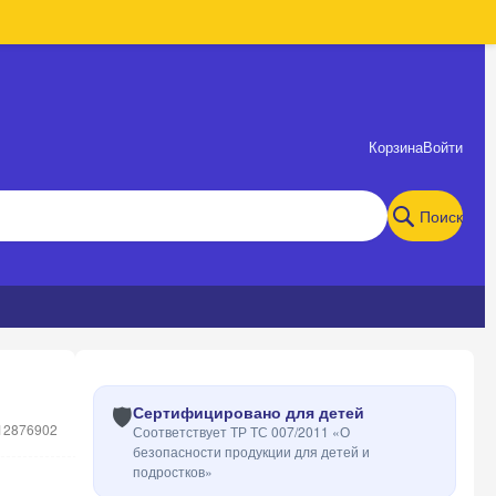
Корзина
Войти
Поиск
🛡️
Сертифицировано для детей
12876902
Соответствует ТР ТС 007/2011 «О
безопасности продукции для детей и
подростков»