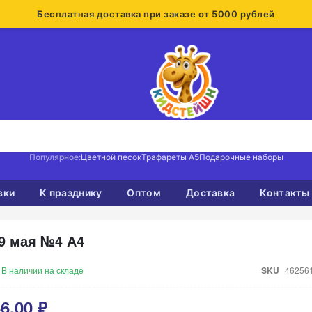
Бесплатная доставка при заказе от 5000 рублей
Популярное:
Цветной песок
Трафареты А5
Подарочные наборы
вки
К празднику
Оптом
Доставка
Контакты
9 мая №4 А4
В наличии на складе
SKU
46256
6,00 ₽