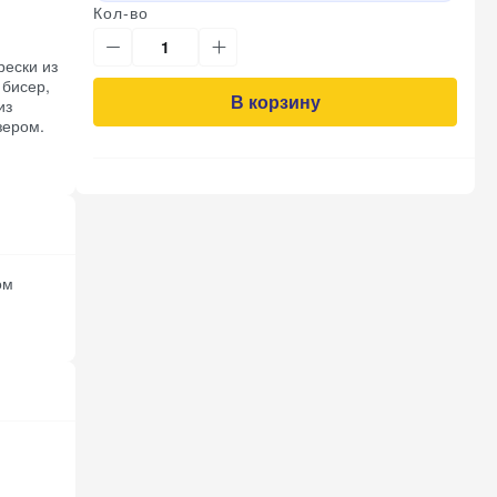
Кол-во
рески из
 бисер,
В корзину
из
зером.
ом