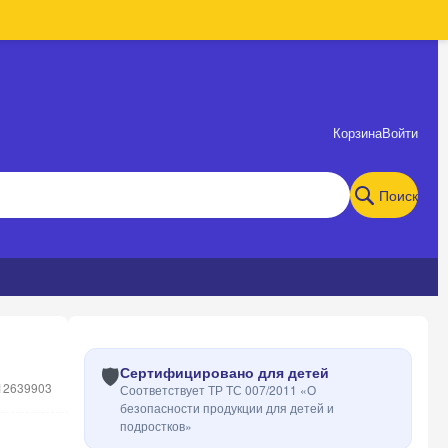
Корзина
Войти
Поиск
🛡️
Сертифицировано для детей
12639903
Соответствует ТР ТС 007/2011 «О
безопасности продукции для детей и
подростков»