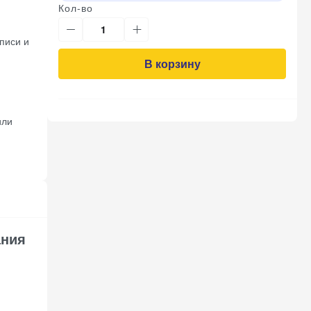
Кол-во
писи и
В корзину
или
ания