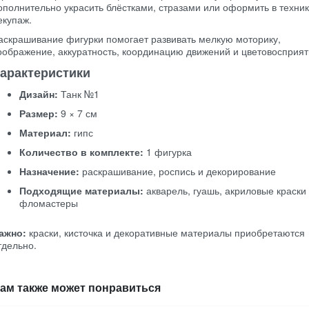
ополнительно украсить блёстками, стразами или оформить в техни
екупаж.
аскрашивание фигурки помогает развивать мелкую моторику,
оображение, аккуратность, координацию движений и цветовосприят
арактеристики
Дизайн:
Танк №1
Размер:
9 × 7 см
Материал:
гипс
Количество в комплекте:
1 фигурка
Назначение:
раскрашивание, роспись и декорирование
Подходящие материалы:
акварель, гуашь, акриловые краски
фломастеры
ажно:
краски, кисточка и декоративные материалы приобретаются
тдельно.
ам также может понравиться