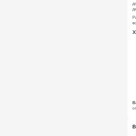
д
д
Р
в
Х
В
о
В