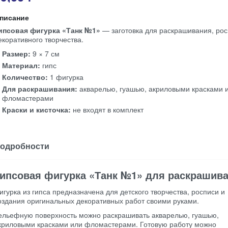
писание
ипсовая фигурка «Танк №1»
— заготовка для раскрашивания, рос
екоративного творчества.
Размер:
9 × 7 см
Материал:
гипс
Количество:
1 фигурка
Для раскрашивания:
акварелью, гуашью, акриловыми красками 
фломастерами
Краски и кисточка:
не входят в комплект
одробности
ипсовая фигурка «Танк №1» для раскрашив
игурка из гипса предназначена для детского творчества, росписи и
оздания оригинальных декоративных работ своими руками.
ельефную поверхность можно раскрашивать акварелью, гуашью,
криловыми красками или фломастерами. Готовую работу можно