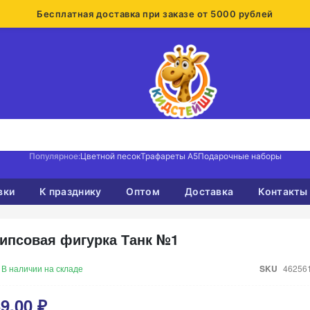
Бесплатная доставка при заказе от 5000 рублей
Популярное:
Цветной песок
Трафареты А5
Подарочные наборы
вки
К празднику
Оптом
Доставка
Контакты
ипсовая фигурка Танк №1
В наличии на складе
SKU
46256
9,00 ₽