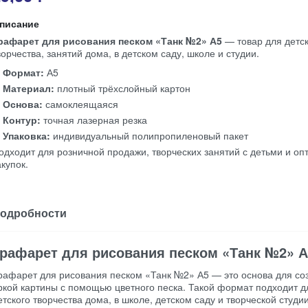
писание
рафарет для рисования песком «Танк №2» А5
— товар для детск
ворчества, занятий дома, в детском саду, школе и студии.
Формат:
А5
Материал:
плотный трёхслойный картон
Основа:
самоклеящаяся
Контур:
точная лазерная резка
Упаковка:
индивидуальный полипропиленовый пакет
одходит для розничной продажи, творческих занятий с детьми и оп
акупок.
одробности
рафарет для рисования песком «Танк №2» А
рафарет для рисования песком «Танк №2» А5 — это основа для со
ркой картины с помощью цветного песка. Такой формат подходит д
етского творчества дома, в школе, детском саду и творческой студии