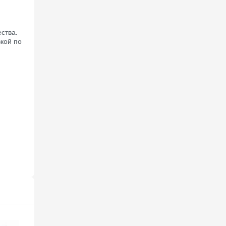
ства.
кой по