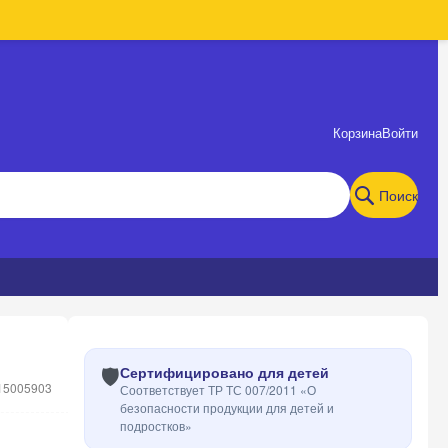
Корзина
Войти
Поиск
🛡️
Сертифицировано для детей
15005903
Соответствует ТР ТС 007/2011 «О
безопасности продукции для детей и
подростков»