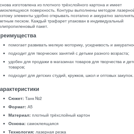
снова изготовлена из плотного трёхслойного картона и имеет
амоклеящуюся поверхность. Контуры выполнены методом лазерной
оэтому элементы удобно открывать поэтапно и аккуратно заполнят
ветным песком. Каждый трафарет упакован в индивидуальный
олипропиленовый пакет.
реимущества
помогает развивать мелкую моторику, усидчивость и аккуратно
подходит для творческих занятий с детьми разного возраста;
удобен для продажи в магазинах товаров для творчества и дет
товаров;
подходит для детских студий, кружков, школ и оптовых закупок.
арактеристики
Сюжет:
Танк №2
Формат:
А5
Материал:
плотный трёхслойный картон
Основа:
самоклеящаяся
Технология:
лазерная резка