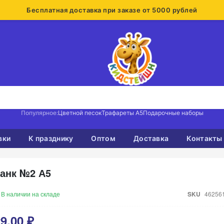
Бесплатная доставка при заказе от 5000 рублей
Популярное:
Цветной песок
Трафареты А5
Подарочные наборы
вки
К празднику
Оптом
Доставка
Контакты
анк №2 А5
В наличии на складе
SKU
46256
9,00 ₽