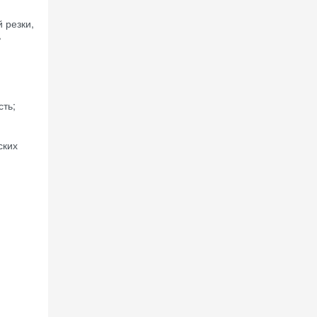
 резки,
ь
сть;
ских