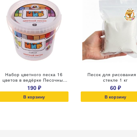
Набор цветного песка 16
Песок для рисования
цветов в ведёрке Песочный
стекле 1 кг
мир
190 ₽
60 ₽
В корзину
В корзину