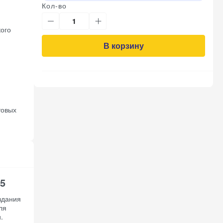
Кол-во
ого
В корзину
товых
5
здания
ля
.