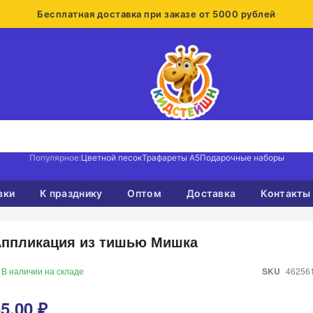
Бесплатная доставка при заказе от 5000 рублей
Популярное:
Цветной песок
Трафареты А5
Подарочные наборы
вки
К празднику
Оптом
Доставка
Контакты
ппликация из тишью Мишка
В наличии на складе
SKU
46256
5,00 ₽