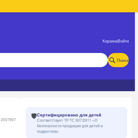
Корзина
Войти
Поиск
🛡️
Сертифицировано для детей
12037907
Соответствует ТР ТС 007/2011 «О
безопасности продукции для детей и
подростков»