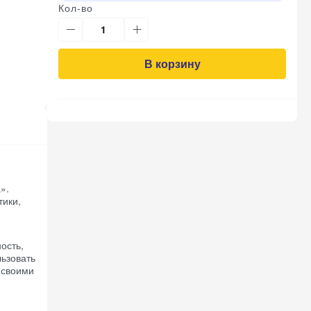
Кол-во
В корзину
».
тики,
ость,
льзовать
 своими