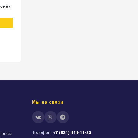
Конёк
Аппликация из тишью
Аппликация 
Кораблик
65 ₽
В 
В корзину
Мы на связи
Телефон:
+7 (921) 414-11-25
просы