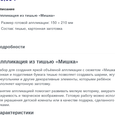
писание
ппликация из тишью «Мишка»
Размер готовой аппликации: 150 × 210 мм
Состав: тишью, картонная заготовка
одробности
ппликация из тишью «Мишка»
абор для создания яркой объёмной аппликации с сюжетом «Мишка
онкая и податливая бумага тишью позволяет создавать шарики, жгу
реугольники и другие декоративные элементы, которыми ребёнок
аполняет картонную заготовку.
анятие аппликацией помогает развивать мелкую моторику, аккуратн
сидчивость и творческое воображение. Готовую работу можно испо
ля украшения детской комнаты или в качестве подарка, сделанного
уками.
арактеристики