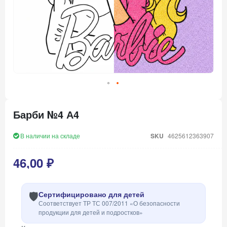
Перейти
к
Барби №4 А4
началу
галереи
изображений
В наличии на складе
SKU
4625612363907
46,00 ₽
🛡️
Сертифицировано для детей
Соответствует ТР ТС 007/2011 «О безопасности
продукции для детей и подростков»