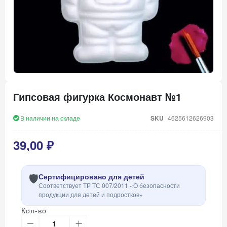
Перейти
к
Гипсовая фигурка Космонавт №1
началу
галереи
изображений
В наличии на складе
SKU
4625612626903
39,00 ₽
🛡️
Сертифицировано для детей
Соответствует ТР ТС 007/2011 «О безопасности
продукции для детей и подростков»
Кол-во