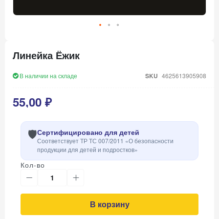
Перейти
к
Линейка Ёжик
началу
галереи
изображений
В наличии на складе
SKU
4625613905908
55,00 ₽
🛡️
Сертифицировано для детей
Соответствует ТР ТС 007/2011 «О безопасности
продукции для детей и подростков»
Кол-во
В корзину