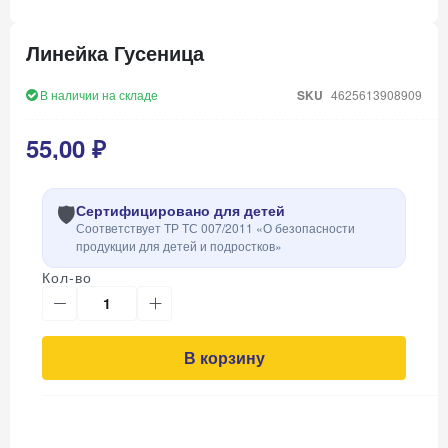
Перейти
к
Линейка Гусеница
началу
галереи
изображений
В наличии на складе
SKU
4625613908909
55,00 ₽
🛡️
Сертифицировано для детей
Соответствует ТР ТС 007/2011 «О безопасности
продукции для детей и подростков»
Кол-во
В корзину