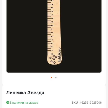
Перейти
к
Линейка Звезда
началу
галереи
изображений
В наличии на складе
SKU
4625613925906