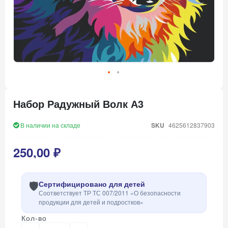
Перейти
к
Набор Радужный Волк А3
началу
галереи
изображений
В наличии на складе
SKU
4625612837903
250,00 ₽
🛡️
Сертифицировано для детей
Соответствует ТР ТС 007/2011 «О безопасности
продукции для детей и подростков»
Кол-во