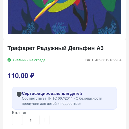
Перейти
к
Трафарет Радужный Дельфин А3
началу
галереи
изображений
В наличии на складе
SKU
4625612182904
110,00 ₽
🛡️
Сертифицировано для детей
Соответствует ТР ТС 007/2011 «О безопасности
продукции для детей и подростков»
Кол-во