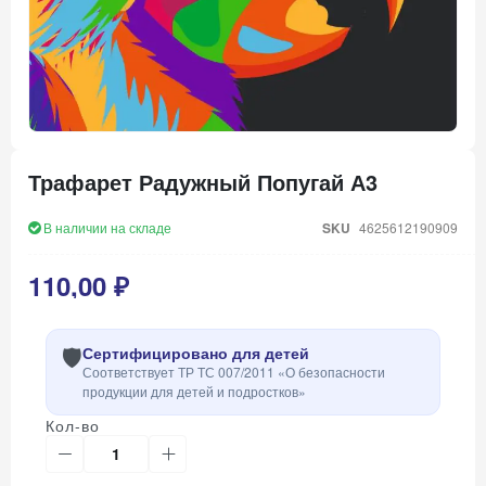
Перейти
к
Трафарет Радужный Попугай А3
началу
галереи
изображений
В наличии на складе
SKU
4625612190909
110,00 ₽
🛡️
Сертифицировано для детей
Соответствует ТР ТС 007/2011 «О безопасности
продукции для детей и подростков»
Кол-во