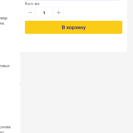
Кол-во
вар
ии.
В корзину
товых
снова
ат