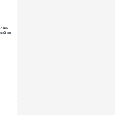
ства.
кой по