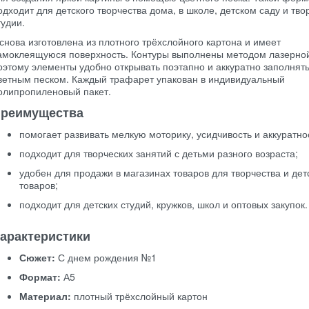
одходит для детского творчества дома, в школе, детском саду и тво
тудии.
снова изготовлена из плотного трёхслойного картона и имеет
амоклеящуюся поверхность. Контуры выполнены методом лазерной
оэтому элементы удобно открывать поэтапно и аккуратно заполнят
ветным песком. Каждый трафарет упакован в индивидуальный
олипропиленовый пакет.
реимущества
помогает развивать мелкую моторику, усидчивость и аккуратно
подходит для творческих занятий с детьми разного возраста;
удобен для продажи в магазинах товаров для творчества и дет
товаров;
подходит для детских студий, кружков, школ и оптовых закупок.
арактеристики
Сюжет:
С днем рождения №1
Формат:
А5
Материал:
плотный трёхслойный картон