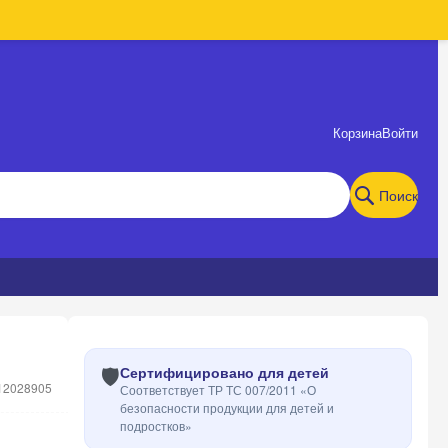
Корзина
Войти
Поиск
🛡️
Сертифицировано для детей
12028905
Соответствует ТР ТС 007/2011 «О
безопасности продукции для детей и
подростков»