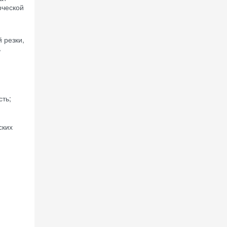
рческой
 резки,
ь
сть;
ских