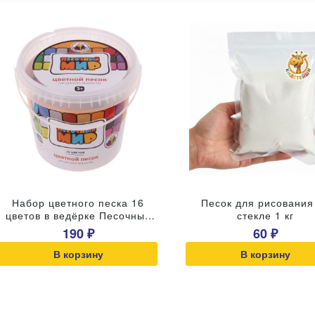
Набор цветного песка 16
Песок для рисования
цветов в ведёрке Песочный
стекле 1 кг
мир
190 ₽
60 ₽
В корзину
В корзину