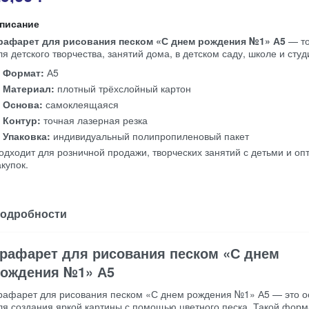
писание
рафарет для рисования песком «С днем рождения №1» А5
— то
ля детского творчества, занятий дома, в детском саду, школе и студ
Формат:
А5
Материал:
плотный трёхслойный картон
Основа:
самоклеящаяся
Контур:
точная лазерная резка
Упаковка:
индивидуальный полипропиленовый пакет
одходит для розничной продажи, творческих занятий с детьми и оп
акупок.
одробности
рафарет для рисования песком «С днем
ождения №1» А5
рафарет для рисования песком «С днем рождения №1» А5 — это о
ля создания яркой картины с помощью цветного песка. Такой форм