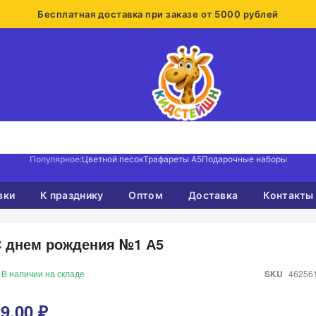
Бесплатная доставка при заказе от 5000 рублей
Популярное:
Цветной песок
Трафареты А5
Подарочные наборы
вки
К празднику
Оптом
Доставка
Контакты
 днем рождения №1 А5
В наличии на складе
SKU
46256
9,00 ₽