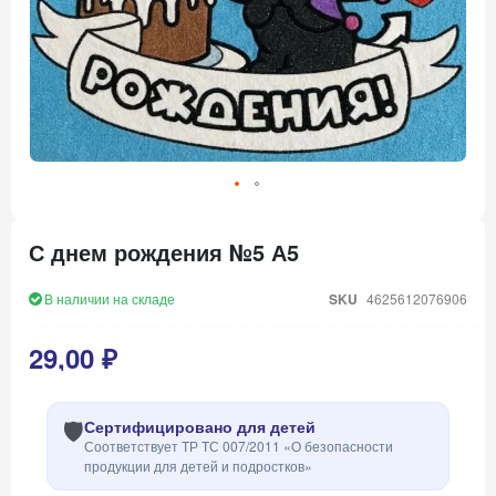
Перейти
к
С днем рождения №5 А5
началу
галереи
изображений
В наличии на складе
SKU
4625612076906
29,00 ₽
🛡️
Сертифицировано для детей
Соответствует ТР ТС 007/2011 «О безопасности
продукции для детей и подростков»