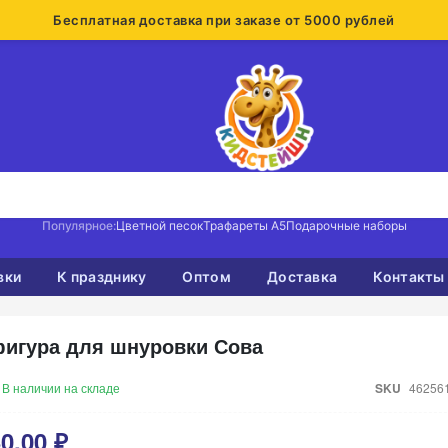
Бесплатная доставка при заказе от 5000 рублей
Популярное:
Цветной песок
Трафареты А5
Подарочные наборы
вки
К празднику
Оптом
Доставка
Контакты
игура для шнуровки Сова
В наличии на складе
SKU
46256
0,00 ₽