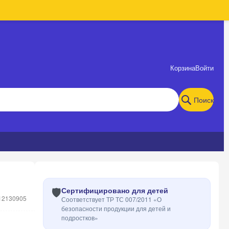
Корзина
Войти
Поиск
🛡️
Сертифицировано для детей
12130905
Соответствует ТР ТС 007/2011 «О
безопасности продукции для детей и
подростков»