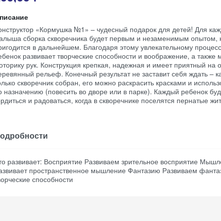
писание
онструктор «Кормушка №1» – чудесный подарок для детей! Для каж
алыша сборка скворечника будет первым и незаменимым опытом, 
ригодится в дальнейшем. Благодаря этому увлекательному процесс
ебенок развивает творческие способности и воображение, а также 
оторику рук. Конструкция крепкая, надежная и имеет приятный на 
еревянный рельеф. Конечный результат не заставит себя ждать – к
олько скворечник собран, его можно раскрасить красками и использ
о назначению (повесить во дворе или в парке). Каждый ребенок буд
ордиться и радоваться, когда в скворечнике поселятся пернатые жи
одробности
то развивает: Восприятие Развиваем зрительное восприятие Мыш
азвивает пространственное мышление Фантазию Развиваем фанта
ворческие способности