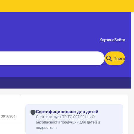
Корзина
Войти
Поиск
🛡️
Сертифицировано для детей
13916904
Соответствует ТР ТС 007/2011 «О
безопасности продукции для детей и
подростков»