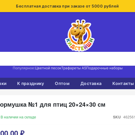
Бесплатная доставка при заказе от 5000 рублей
Популярное:
Цветной песок
Трафареты А5
Подарочные наборы
вки
К празднику
Оптом
Доставка
Контакты
ормушка №1 для птиц 20×24×30 см
В наличии на складе
SKU
46256
00,00 ₽