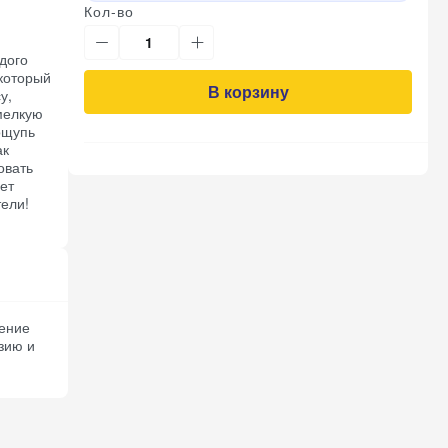
Кол-во
дого
который
В корзину
у,
мелкую
ощупь
ак
овать
ет
тели!
ление
зию и