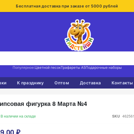
Бесплатная доставка при заказе от 5000 рублей
Популярное:
Цветной песок
Трафареты А5
Подарочные наборы
вки
К празднику
Оптом
Доставка
Контакты
ипсовая фигурка 8 Марта №4
В наличии на складе
SKU
46256
9,00 ₽