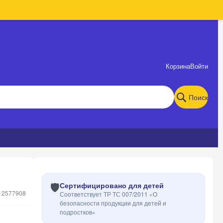
Корзина
Войти
Поиск
🛡️
Сертифицировано для детей
12577908
Соответствует ТР ТС 007/2011 «О
безопасности продукции для детей и
подростков»