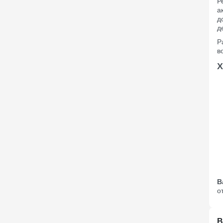
Р
а
д
д
Р
в
Х
В
о
В