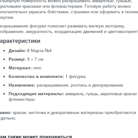
ельефную поверхность можно раскрашивать акварелью, гуашью,
криловыми красками или фломастерами. Готовую работу можно
ополнительно украсить блёстками, стразами или оформить в техни
екупаж.
аскрашивание фигурки помогает развивать мелкую моторику,
оображение, аккуратность, координацию движений и цветовосприят
арактеристики
Дизайн:
8 Марта №4
Размер:
9 × 7 см
Материал:
гипс
Количество в комплекте:
1 фигурка
Назначение:
раскрашивание, роспись и декорирование
Подходящие материалы:
акварель, гуашь, акриловые краски
фломастеры
ажно:
краски, кисточка и декоративные материалы приобретаются
тдельно.
ам также может понравиться