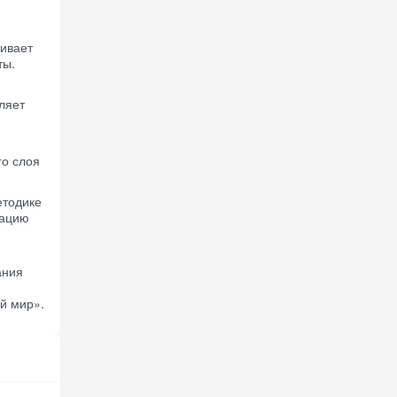
живает
ты.
ляет
го слоя
етодике
нацию
ания
й мир».