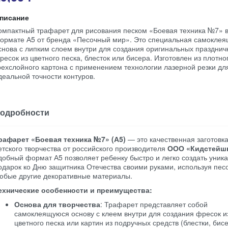
писание
омпактный трафарет для рисования песком «Боевая техника №7» 
ормате А5 от бренда «Песочный мир». Это специальная самокле
снова с липким слоем внутри для создания оригинальных праздни
ресок из цветного песка, блесток или бисера. Изготовлен из плотно
рехслойного картона с применением технологии лазерной резки дл
деальной точности контуров.
одробности
рафарет «Боевая техника №7» (А5)
— это качественная заготовк
етского творчества от российского производителя
ООО «Кидстейш
добный формат А5 позволяет ребенку быстро и легко создать уник
одарок ко Дню защитника Отечества своими руками, используя пес
юбые другие декоративные материалы.
ехнические особенности и преимущества:
Основа для творчества
: Трафарет представляет собой
самоклеящуюся основу с клеем внутри для создания фресок и
цветного песка или картин из подручных средств (блестки, бисе