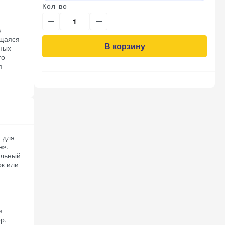
Кол-во
в
ящаяся
В корзину
чных
го
я
а для
н»
.
альный
ок или
з
р,