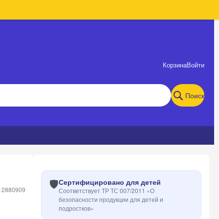
Корзина
Войти
Поиск
🛡️
Сертифицировано для детей
12880909
Соответствует ТР ТС 007/2011 «О
безопасности продукции для детей и
подростков»