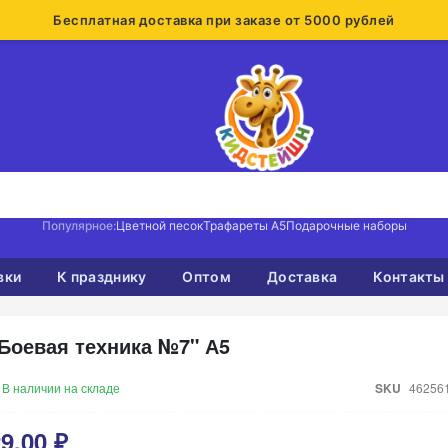
Бесплатная доставка при заказе от 5000 рублей
Популярное:
Цветной песок
Трафареты А5
Подарочные наборы
вки
К празднику
Оптом
Доставка
Контакты
Боевая техника №7" А5
В наличии на складе
SKU
46256
9,00 ₽