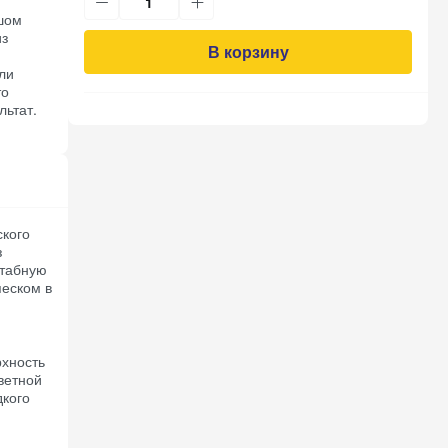
шом
из
В корзину
ли
то
льтат.
ского
з
штабную
песком в
рхность
ветной
дкого