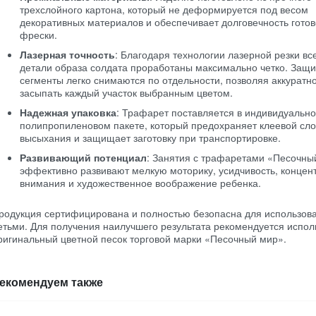
трехслойного картона, который не деформируется под весом
декоративных материалов и обеспечивает долговечность гото
фрески.
Лазерная точность
: Благодаря технологии лазерной резки вс
детали образа солдата проработаны максимально четко. Защ
сегменты легко снимаются по отдельности, позволяя аккуратн
засыпать каждый участок выбранным цветом.
Надежная упаковка
: Трафарет поставляется в индивидуальн
полипропиленовом пакете, который предохраняет клеевой сло
высыхания и защищает заготовку при транспортировке.
Развивающий потенциал
: Занятия с трафаретами «Песочны
эффективно развивают мелкую моторику, усидчивость, конце
внимания и художественное воображение ребенка.
родукция сертифицирована и полностью безопасна для использов
етьми. Для получения наилучшего результата рекомендуется испол
ригинальный цветной песок торговой марки «Песочный мир».
екомендуем также