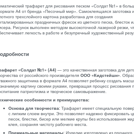
ематический трафарет для рисования песком «Солдат №1» в боль
ормате А4 от бренда «Песочный мир». Самоклеящаяся заготовка 
лотного трехслойного картона разработана для создания
етализированных праздничных фресок из цветного песка, блесток и
исера. Рисунок выполнен методом высокоточной лазерной резки, ч
беспечивает легкость в работе и безупречный художественный резу
одробности
рафарет «Солдат №1» (А4)
— это качественная заготовка для дет
ворчества от российского производителя
ООО «Кидстейшн»
. Обра
тважного защитника в формате А4 позволяет ребенку создать мас
 значимую картину своими руками, превращая процесс рисования 
оспитание патриотизма и творческое самовыражение.
ехнические особенности и преимущества:
Основа для творчества
: Трафарет имеет специальную пове
с липким слоем внутри. Это позволяет надежно фиксировать ц
песок, блестки, бисер или мелкие крупы без использования жи
клея, сохраняя чистоту рабочего места.
Премиальные материалы
: Изделие изготовлено из прочного