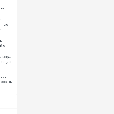
вой
е
итные
о
ом
й от
й мир»
нтрацию
ания
ьзовать