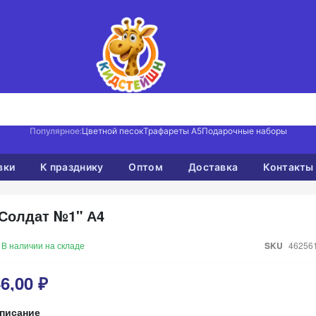
Популярное:
Цветной песок
Трафареты А5
Подарочные наборы
вки
К празднику
Оптом
Доставка
Контакты
Солдат №1" А4
В наличии на складе
SKU
46256
6,00 ₽
писание