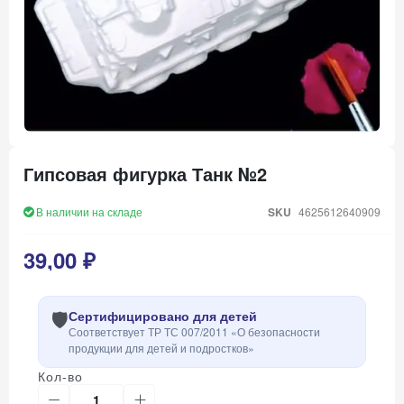
Перейти
к
Гипсовая фигурка Танк №2
началу
галереи
изображений
В наличии на складе
SKU
4625612640909
39,00 ₽
🛡️
Сертифицировано для детей
Соответствует ТР ТС 007/2011 «О безопасности
продукции для детей и подростков»
Кол-во